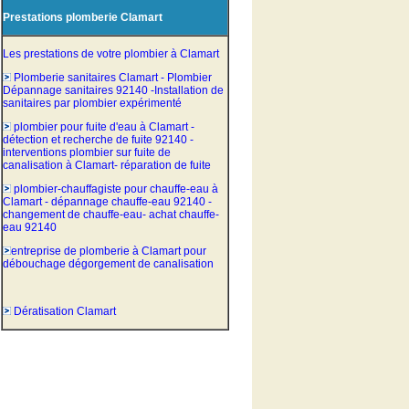
Prestations plomberie Clamart
Les prestations de votre
plombier à Clamart
Plomberie sanitaires Clamart
- Plombier
Dépannage sanitaires 92140
-Installation de
sanitaires par plombier expérimenté
plombier pour fuite d'eau à Clamart
-
détection et recherche de fuite 92140
-
interventions plombier sur fuite de
canalisation à Clamart
- réparation de fuite
plombier-chauffagiste pour chauffe-eau à
Clamart
- dépannage chauffe-eau 92140
-
changement de chauffe-eau
- achat chauffe-
eau 92140
entreprise de plomberie à Clamart pour
débouchage dégorgement de canalisation
Dératisation Clamart