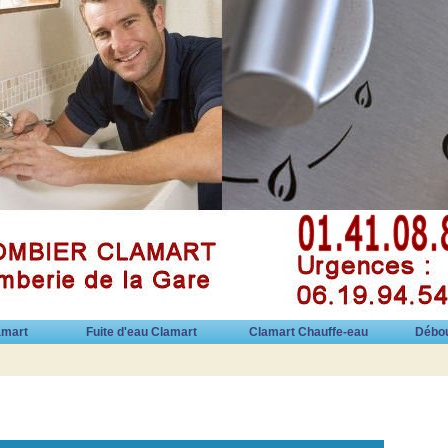
amart
Fuite d'eau Clamart
Clamart Chauffe-eau
Débo