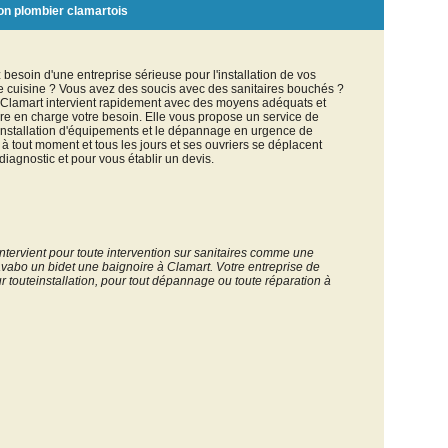
on plombier clamartois
besoin d'une entreprise sérieuse pour l'installation de vos
e cuisine ? Vous avez des soucis avec des sanitaires bouchés ?
à Clamart intervient rapidement avec des moyens adéquats et
re en charge votre besoin. Elle vous propose un service de
'installation d'équipements et le dépannage en urgence de
 à tout moment et tous les jours et ses ouvriers se déplacent
iagnostic et pour vous établir un devis.
ntervient pour toute intervention sur sanitaires comme une
vabo un bidet une baignoire à Clamart. Votre entreprise de
 touteinstallation, pour tout dépannage ou toute réparation à