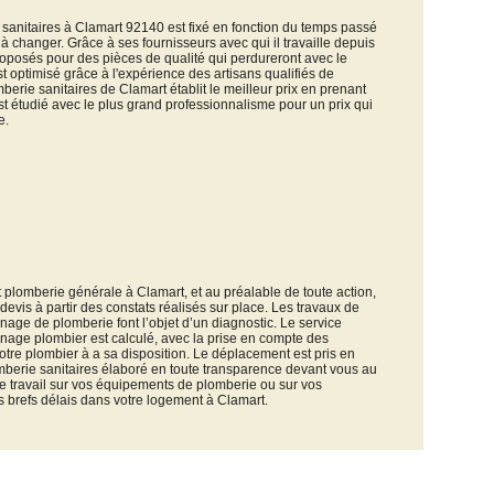
 sanitaires à Clamart 92140 est fixé en fonction du temps passé
 à changer. Grâce à ses fournisseurs avec qui il travaille depuis
roposés pour des pièces de qualité qui perdureront avec le
 optimisé grâce à l'expérience des artisans qualifiés de
mberie sanitaires de Clamart établit le meilleur prix en prenant
st étudié avec le plus grand professionnalisme pour un prix qui
e.
et plomberie générale à Clamart, et au préalable de toute action,
devis à partir des constats réalisés sur place. Les travaux de
nnage de plomberie font l’objet d’un diagnostic. Le service
nnage plombier est calculé, avec la prise en compte des
tre plombier à a sa disposition. Le déplacement est pris en
mberie sanitaires élaboré en toute transparence devant vous au
, le travail sur vos équipements de plomberie ou sur vos
s brefs délais dans votre logement à Clamart.