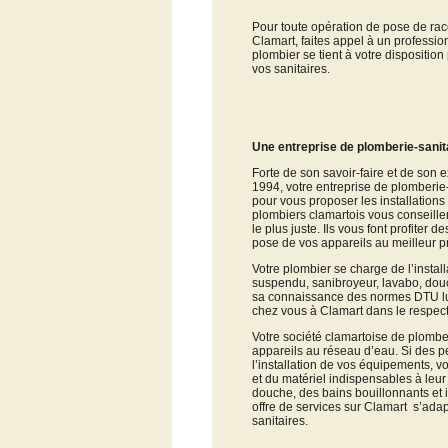
Pour toute opération de pose de ra
Clamart, faites appel à un professio
plombier se tient à votre disposition
vos sanitaires.
Une entreprise de plomberie-sanit
Forte de son savoir-faire et de son 
1994, votre entreprise de plomberi
pour vous proposer les installations
plombiers clamartois vous conseillen
le plus juste. Ils vous font profiter d
pose de vos appareils au meilleur pr
Votre plombier se charge de l’instal
suspendu, sanibroyeur, lavabo, douc
sa connaissance des normes DTU lui 
chez vous à Clamart dans le respec
Votre société clamartoise de plombe
appareils au réseau d’eau. Si des p
l’installation de vos équipements, v
et du matériel indispensables à leur 
douche, des bains bouillonnants et 
offre de services sur Clamart s’ad
sanitaires.