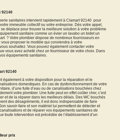
rt 92140
erie sanitaires intervient rapidement à Clamart 92140 pour
otre immeuble collectif ou votre entreprise. Dès votre appel,
 se déplace pour trouver la meilleure solution à votre problème
n équipement sanitaire comme un évier un lavabo un bidet un
art ? Votre plombier dispose de nombreux fournisseurs en
t vous proposer le modèle qui conviendra à votre
 vous souhaitez. Vous pouvez également contacter votre
que vous avez acheté chez un fournisseur de votre choix. Dans
 vos équipements sanitaires.
mart 92140
t également à votre disposition pour la réparation et le
nalisations domestiques. En cas de dysfonctionnement de votre
nitaire, d’une fuite d’eau ou de canalisations bouchées chez
idement votre plombier. Une fuite peut en effet coûter cher, c’est
cter et de la réparer dans les meilleurs délais. Des WC bouchés
ent des désagréments, il est donc indispensable de faire
Son savoir-faire et son matériel lui permettent de détecter et
 canalisations et de réparer vos équipements sanitaires de
que toute intervention est précédée de l’établissement d’un
leur prix