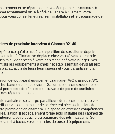
ccordement et de réparation de vos équipements sanitaires à
nnel expérimenté situé à côté de l agare à Clamart. Votre
 pour vous conseiller et réaliser l’installation et le dépannage de
aires de proximité intervient à Clamart 92140
expérience qu’elle met à la disposition de ses clients depuis
e-sanitaire à Clamart se déplace chez vous à votre demande
 les mieux adaptées à votre habitation et à votre budget. Ses
t sur les équipements à choisir et établissent un devis au prix
es prix attractifs de leurs fournisseurs et vous garantissent la
ix.
lation de tout type d’équipement sanitaire : WC classique, WC
he, baignoire, bidet, évier… Sa formation, son expérience et
permettent de réaliser tous travaux de pose de sanitaires
t des réglementations.
rie sanitaires se charge par ailleurs du raccordement de vos
etits travaux de maçonnerie se révèlent nécessaires lors de
otre plombier s’en chargera. Il dispose en effet des compétences
réalisation. Il est également formé pour installer des cabines de
intégrer à votre douche ou baignoire des jets massants. Son
apte ainsi à toutes vos demandes de pose d’équipements